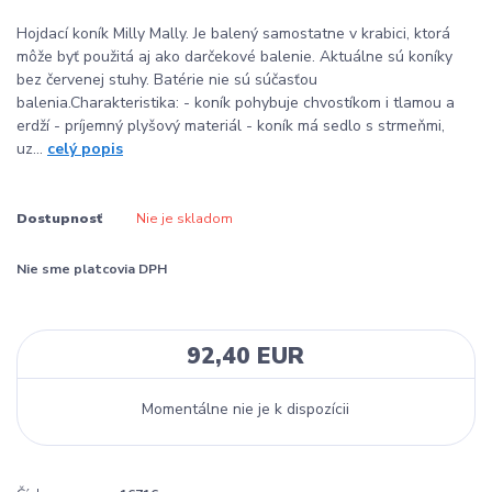
Hojdací koník Milly Mally. Je balený samostatne v krabici, ktorá
môže byť použitá aj ako darčekové balenie. Aktuálne sú koníky
bez červenej stuhy. Batérie nie sú súčasťou
balenia.Charakteristika: - koník pohybuje chvostíkom i tlamou a
erdží - príjemný plyšový materiál - koník má sedlo s strmeňmi,
uz...
celý popis
Dostupnosť
Nie je skladom
Nie sme platcovia DPH
92,40 EUR
Momentálne nie je k dispozícii