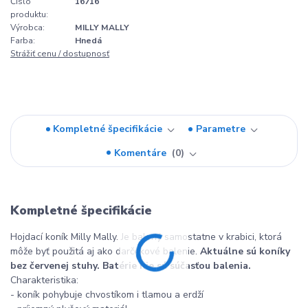
Číslo
16716
produktu:
Výrobca:
MILLY MALLY
Farba:
Hnedá
Strážiť cenu / dostupnosť
Kompletné špecifikácie
Parametre
Komentáre
0
Kompletné špecifikácie
Hojdací koník Milly Mally. Je balený samostatne v krabici, ktorá
môže byť použitá aj ako darčekové balenie.
Aktuálne sú koníky
bez červenej stuhy. Batérie nie sú súčasťou balenia.
Charakteristika:
- koník pohybuje chvostíkom i tlamou a erdží