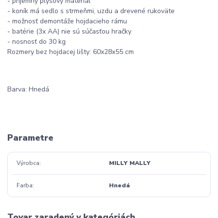
- príjemný plyšový materiál
- koník má sedlo s strmeňmi, uzdu a drevené rukoväte
- možnosť demontáže hojdacieho rámu
- batérie (3x AA) nie sú súčasťou hračky
- nosnosť do 30 kg
Rozmery bez hojdacej lišty: 60x28x55 cm
Barva: Hnedá
Parametre
Výrobca
MILLY MALLY
Farba
Hnedá
Tovar zaradený v kategóriách